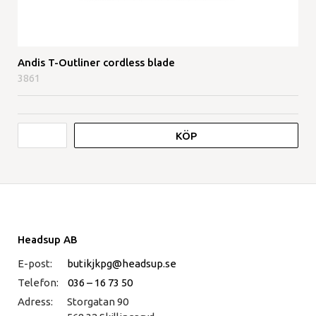
Andis T-Outliner cordless blade
3861
KÖP
Headsup AB
E-post:
butikjkpg@headsup.se
Telefon:
036 – 16 73 50
Adress:
Storgatan 90